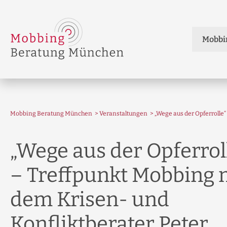
Mobbi
Beratung
Ich möch
Patinnen
Team
Mobbing 
Spenden
Ich möch
Kooperat
Einzelbe
Förderkr
Paten-Be
Die Mobb
Mobbing Beratung München
Veranstaltungen
„Wege aus der Opferrolle
Paten-Be
Download
30 Jahre
Systemis
25 Jahre
„Wege aus der Opferrol
Beratung 
Presse
– Treffpunkt Mobbing 
Rechtsfr
Geschich
BEM-Ber
dem Krisen- und
Download
Konfliktberater Peter