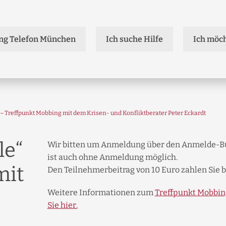
ng Telefon München
Ich suche Hilfe
Ich möch
 für Betroffene
te Patin / Pate werden
 und Paten als Wegweiser aus der Krise
Z
Telefon
te Patin / Pate werden
ionen
V
ratung
eis
gleitung für Mobbing-Betroffene
ing Beratung München
T
“ – Treffpunkt Mobbing mit dem Krisen- und Konfliktberater Peter Eckardt
gleitung
 Infoblatt
 Mobbing Beratung München
M
ches Coaching
 Mobbing Beratung München
M
le“
Wir bitten um Anmeldung über den Anmelde-Bu
für eine neue berufliche Perspektive
ist auch ohne Anmeldung möglich.
mit
Den Teilnehmerbeitrag von 10 Euro zahlen Sie bi
agen
te
atung
Weitere Informationen zum
Treffpunkt Mobbin
Sie hier.
 Infoblatt Angebote MBM