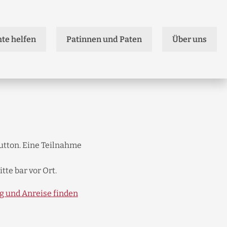
te helfen
Patinnen und Paten
Über uns
usatzangebote
eranstaltungen
reffpunkt Mobbing
obbing-Stammtisch
ediation
tton. Eine Teilnahme
tte bar vor Ort.
g und Anreise finden